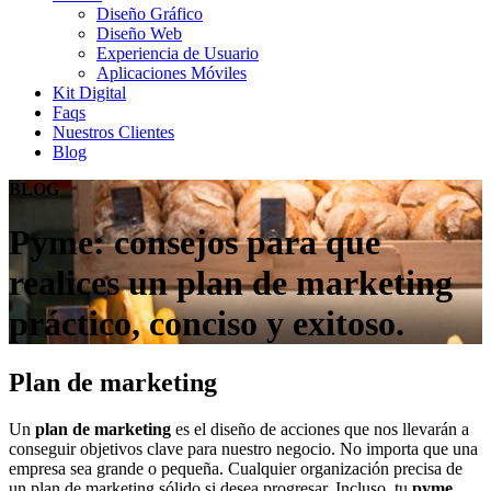
Diseño Gráfico
Diseño Web
Experiencia de Usuario
Aplicaciones Móviles
Kit Digital
Faqs
Nuestros Clientes
Blog
BLOG
Pyme: consejos para que
realices un plan de marketing
práctico, conciso y exitoso.
Plan de marketing
Un
plan de marketing
es el diseño de acciones que nos llevarán a
conseguir objetivos clave para nuestro negocio. No importa que una
empresa sea grande o pequeña. Cualquier organización precisa de
un plan de marketing sólido si desea progresar. Incluso, tu
pyme
.