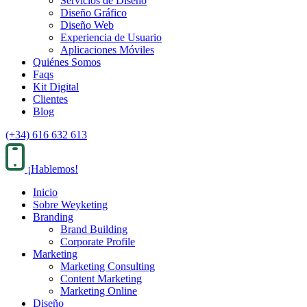
Servicios de Diseño
Diseño Gráfico
Diseño Web
Experiencia de Usuario
Aplicaciones Móviles
Quiénes Somos
Faqs
Kit Digital
Clientes
Blog
(+34) 616 632 613
¡Hablemos!
Inicio
Sobre Weyketing
Branding
Brand Building
Corporate Profile
Marketing
Marketing Consulting
Content Marketing
Marketing Online
Diseño