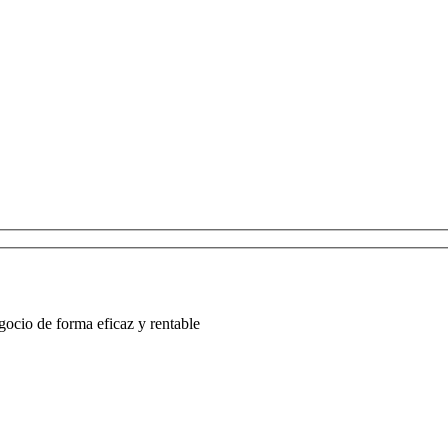
ocio de forma eficaz y rentable
r, deja este campo vacío.
r, deja este campo vacío.
r, deja este campo vacío.