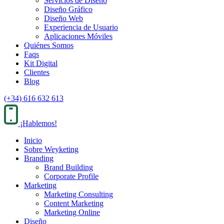
Servicios de Diseño
Diseño Gráfico
Diseño Web
Experiencia de Usuario
Aplicaciones Móviles
Quiénes Somos
Faqs
Kit Digital
Clientes
Blog
(+34) 616 632 613
¡Hablemos!
Inicio
Sobre Weyketing
Branding
Brand Building
Corporate Profile
Marketing
Marketing Consulting
Content Marketing
Marketing Online
Diseño