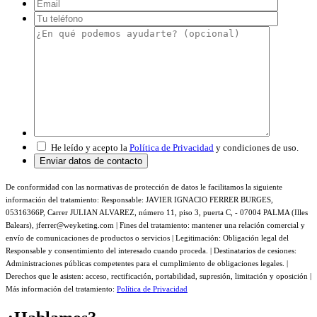
Por favo
Por favo
He leído y acepto la
Política de Privacidad
y condiciones de uso.
De conformidad con las normativas de protección de datos le facilitamos la siguiente
información del tratamiento: Responsable: JAVIER IGNACIO FERRER BURGES,
05316366P, Carrer JULIAN ALVAREZ, número 11, piso 3, puerta C, - 07004 PALMA (Illes
Balears), jferrer@weyketing.com | Fines del tratamiento: mantener una relación comercial y
envío de comunicaciones de productos o servicios | Legitimación: Obligación legal del
Responsable y consentimiento del interesado cuando proceda. | Destinatarios de cesiones:
Administraciones públicas competentes para el cumplimiento de obligaciones legales. |
Derechos que le asisten: acceso, rectificación, portabilidad, supresión, limitación y oposición |
Más información del tratamiento:
Política de Privacidad