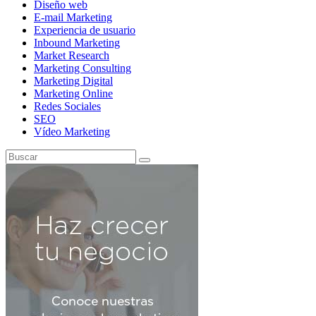
Diseño web
E-mail Marketing
Experiencia de usuario
Inbound Marketing
Market Research
Marketing Consulting
Marketing Digital
Marketing Online
Redes Sociales
SEO
Vídeo Marketing